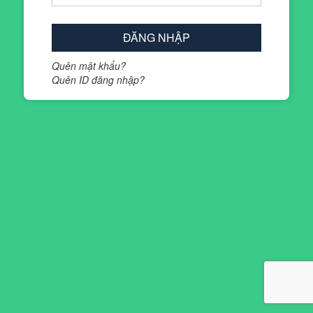
ĐĂNG NHẬP
Quên mật khẩu?
Quên ID đăng nhập?